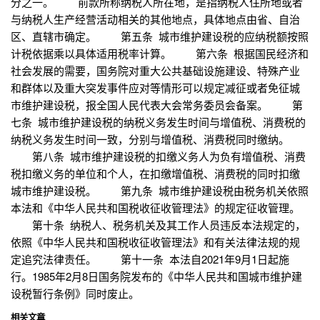
分之一。 前款所称纳税人所在地，是指纳税人住所地或者
与纳税人生产经营活动相关的其他地点，具体地点由省、自治
区、直辖市确定。 第五条 城市维护建设税的应纳税额按照
计税依据乘以具体适用税率计算。 第六条 根据国民经济和
社会发展的需要，国务院对重大公共基础设施建设、特殊产业
和群体以及重大突发事件应对等情形可以规定减征或者免征城
市维护建设税，报全国人民代表大会常务委员会备案。 第
七条 城市维护建设税的纳税义务发生时间与增值税、消费税的
纳税义务发生时间一致，分别与增值税、消费税同时缴纳。
第八条 城市维护建设税的扣缴义务人为负有增值税、消费
税扣缴义务的单位和个人，在扣缴增值税、消费税的同时扣缴
城市维护建设税。 第九条 城市维护建设税由税务机关依照
本法和《中华人民共和国税收征收管理法》的规定征收管理。
第十条 纳税人、税务机关及其工作人员违反本法规定的，
依照《中华人民共和国税收征收管理法》和有关法律法规的规
定追究法律责任。 第十一条 本法自2021年9月1日起施
行。1985年2月8日国务院发布的《中华人民共和国城市维护建
设税暂行条例》同时废止。
相关文章