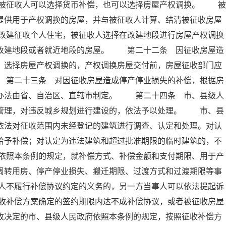
被征收人可以选择货币补偿，也可以选择房屋产权调换。 被
提供用于产权调换的房屋，并与被征收人计算、结清被征收房屋
改建征收个人住宅，被征收人选择在改建地段进行房屋产权调换
供改建地段或者就近地段的房屋。 第二十二条 因征收房屋造
；选择房屋产权调换的，产权调换房屋交付前，房屋征收部门应
 第二十三条 对因征收房屋造成停产停业损失的补偿，根据房
体办法由省、自治区、直辖市制定。 第二十四条 市、县级人
督管理，对违反城乡规划进行建设的，依法予以处理。 市、县
依法对征收范围内未经登记的建筑进行调查、认定和处理。对认
给予补偿；对认定为违法建筑和超过批准期限的临时建筑的，不
依照本条例的规定，就补偿方式、补偿金额和支付期限、用于产
周转用房、停产停业损失、搬迁期限、过渡方式和过渡期限等事
人不履行补偿协议约定的义务的，另一方当事人可以依法提起诉
收补偿方案确定的签约期限内达不成补偿协议，或者被征收房屋
收决定的市、县级人民政府依照本条例的规定，按照征收补偿方