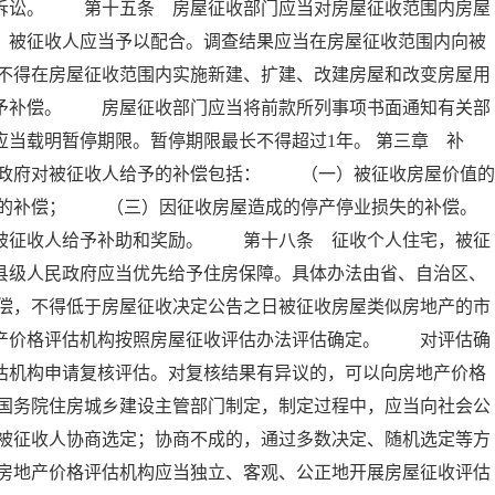
政诉讼。 第十五条 房屋征收部门应当对房屋征收范围内房屋
，被征收人应当予以配合。调查结果应当在房屋征收范围内向被
不得在房屋征收范围内实施新建、扩建、改建房屋和改变房屋用
不予补偿。 房屋征收部门应当将前款所列事项书面通知有关部
应当载明暂停期限。暂停期限最长不得超过1年。 第三章 
政府对被征收人给予的补偿包括： （一）被征收房屋价值的
的补偿； （三）因征收房屋造成的停产停业损失的补偿。
征收人给予补助和奖励。 第十八条 征收个人住宅，被征
县级人民政府应当优先给予住房保障。具体办法由省、自治区、
偿，不得低于房屋征收决定公告之日被征收房屋类似房地产的市
地产价格评估机构按照房屋征收评估办法评估确定。 对评估确
估机构申请复核评估。对复核结果有异议的，可以向房地产价格
国务院住房城乡建设主管部门制定，制定过程中，应当向社会公
被征收人协商选定；协商不成的，通过多数决定、随机选定等方
房地产价格评估机构应当独立、客观、公正地开展房屋征收评估